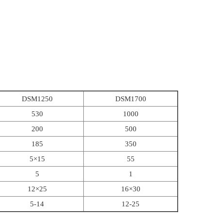
DSM1250
DSM1700
530
1000
200
500
185
350
5×15
55
5
1
12×25
16×30
5-14
12-25